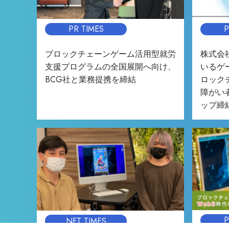
PR TIMES
P
ブロックチェーンゲーム活用型就労
株式会
支援プログラムの全国展開へ向け、
いるゲ
BCG社と業務提携を締結
ロック
障がい
ップ締
P
NFT TIMES