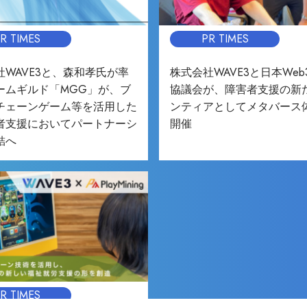
R TIMES
PR TIMES
社WAVE3と、森和孝氏が率
株式会社WAVE3と日本Web
ームギルド「MGG」が、ブ
協議会が、障害者支援の新
チェーンゲーム等を活用した
ンティアとしてメタバース
者支援においてパートナーシ
開催
結へ
R TIMES