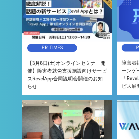
P
PR TIMES
障害者
【3月8日(土)オンラインセミナー開
ーンゲ
催】障害者就労支援施設向けサービ
「Rev
スRevelApp合同説明会開催のお知
ビス展
らせ